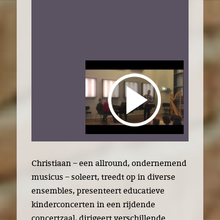
SOLO OPTREDENS
ENSEMBLES
Duo Silencio
Artex Quartet
EDUCATIE
Kinderconcerten
Saxofoonles
MEDIA
CD
CONTACT
Christiaan – een allround, ondernemend
musicus – soleert, treedt op in diverse
ensembles, presenteert educatieve
kinderconcerten in een rijdende
concertzaal, dirigeert verschillende