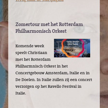
SOLO OPTREDENS
ENSEMBLES
Duo Silencio
Zomertour met het Rotterdam
Artex Quartet
Philharmonisch Orkest
EDUCATIE
Komende week
Kinderconcerten
speelt Christiaan
Saxofoonles
met het Rotterdam
MEDIA
Philharmnisch Orkest in het
CD
Concertgebouw Amsterdam, Italie en in
De Doelen. In Italie zullen zij een concert
CONTACT
verzorgen op het Ravello Festival in
Italie.